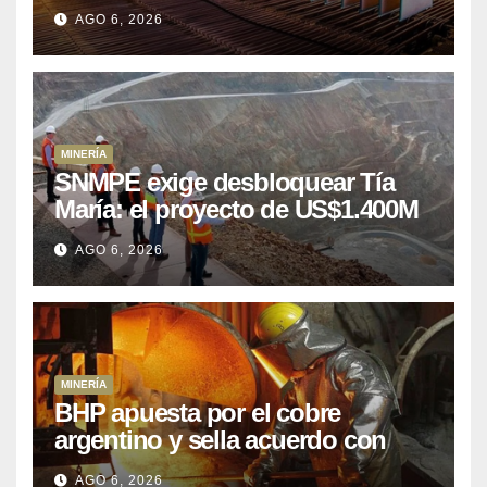
puede aprovechar
AGO 6, 2026
MINERÍA
SNMPE exige desbloquear Tía
María: el proyecto de US$1.400M
que Perú lleva 15 años
AGO 6, 2026
posponiendo
MINERÍA
BHP apuesta por el cobre
argentino y sella acuerdo con
Kobrea para siete proyecto
AGO 6, 2026