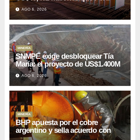
puede aprovechar
AGO 6, 2026
MINERÍA
SNMPE exige desbloquear Tía
María: el proyecto de US$1.400M
que Perú lleva 15 años
AGO 6, 2026
posponiendo
MINERÍA
BHP apuesta por el cobre
argentino y sella acuerdo con
Kobrea para siete proyecto