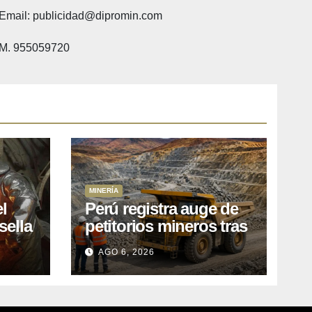
Email: publicidad@dipromin.com
M. 955059720
MINERÍA
l
Perú registra auge de
sella
petitorios mineros tras
ea
liberación de más de
AGO 6, 2026
o
mil concesiones para
explorar cobre y oro