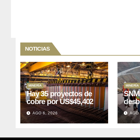
NOTICIAS
MINERÍA
MINERÍA
Hay 35 proyectos de
SNMP
cobre por US$45,402
desb
millones que Perú
el p
AGO 6, 2026
AGO 
puede aprovechar
US$1
lleva
posp