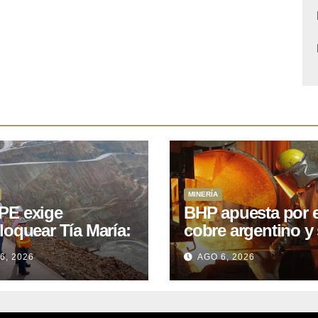
MINERÍA
E exige
BHP apuesta por e
loquear Tía María:
cobre argentino y 
royecto de
acuerdo con Kobr
6, 2026
AGO 6, 2026
.400M que Perú
para siete proyect
 15 años
oniendo