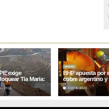
MINERÍA
E exige
BHP apuesta por e
loquear Tía María:
cobre argentino y 
royecto de
acuerdo con Kobr
6, 2026
AGO 6, 2026
.400M que Perú
para siete proyect
 15 años
oniendo