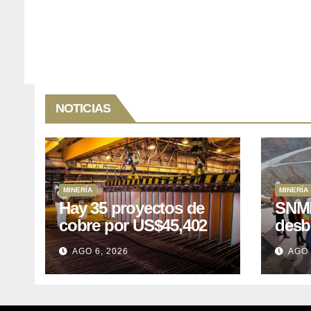
NOTICIAS
MINERÍA
MINERÍA
Hay 35 proyectos de
SNMP
cobre por US$45,402
desb
millones que Perú
el p
AGO 6, 2026
AGO 
puede aprovechar
US$1
lleva
posp