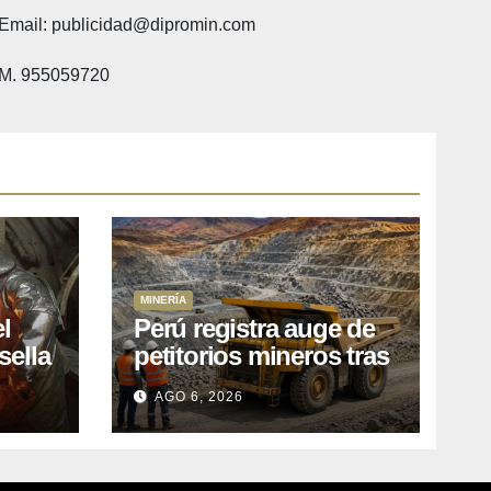
Email: publicidad@dipromin.com
M. 955059720
MINERÍA
l
Perú registra auge de
sella
petitorios mineros tras
ea
liberación de más de
AGO 6, 2026
o
mil concesiones para
explorar cobre y oro