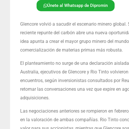
Únete al Whatsapp de Dipromin
Glencore volvió a sacudir el escenario minero global. 
reciente repunte del carbón abre una nueva oportunid
idea apunta a crear el mayor grupo minero del mundo
comercialización de materias primas más robusta.
El planteamiento no surge de una declaración aislada
Australia, ejecutivos de Glencore y Rio Tinto volvier
encuentros, según inversionistas consultados por Reu
retomar las conversaciones una vez que expire en agos
adquisiciones.
Las negociaciones anteriores se rompieron en febrero, 
en la valoración de ambas compañías. Rio Tinto concl
valor para sus accionistas, mientras que Glencore s