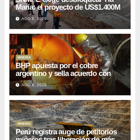
María: el proyecto de US$1.400M
que Perú lleva 15 años
AGO 6, 2026
posponiendo
MINERÍA
BHP apuesta por el cobre
argentino y sella acuerdo con
Kobrea para siete proyecto
AGO 6, 2026
MINERÍA
Perú registra auge de petitorios
mineros tras liberación de más