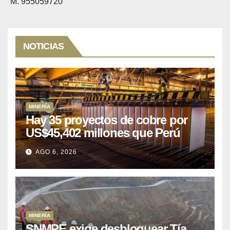
M. 955059720
NOTICIAS
MINERÍA
Hay 35 proyectos de cobre por
US$45,402 millones que Perú
puede aprovechar
AGO 6, 2026
MINERÍA
SNMPE exige desbloquear Tía