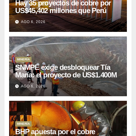
Hay 35 proyectos de cobre por
US$45,402 millones que Perú
puede aprovechar
AGO 6, 2026
MINERÍA
SNMPE exige desbloquear Tía
María: el proyecto de US$1.400M
que Perú lleva 15 años
AGO 6, 2026
posponiendo
MINERÍA
BHP apuesta por el cobre