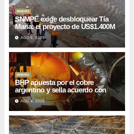
MINERÍA
SNMPE exige desbloquear Tía
María: el proyecto de US$1.400M
que Perú lleva 15 años
AGO 6, 2026
posponiendo
MINERÍA
BHP apuesta por el cobre
argentino y sella acuerdo con
Kobrea para siete proyecto
AGO 6, 2026