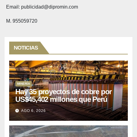
Email: publicidad@dipromin.com
M. 955059720
NOTICIAS
MINERÍA
Hay 35 proyectos de cobre por
US$45,402 millones que Perú
puede aprovechar
AGO 6, 2026