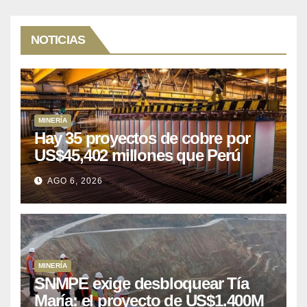
NOTICIAS
MINERÍA
Hay 35 proyectos de cobre por
US$45,402 millones que Perú
puede aprovechar
AGO 6, 2026
MINERÍA
SNMPE exige desbloquear Tía
María: el proyecto de US$1.400M