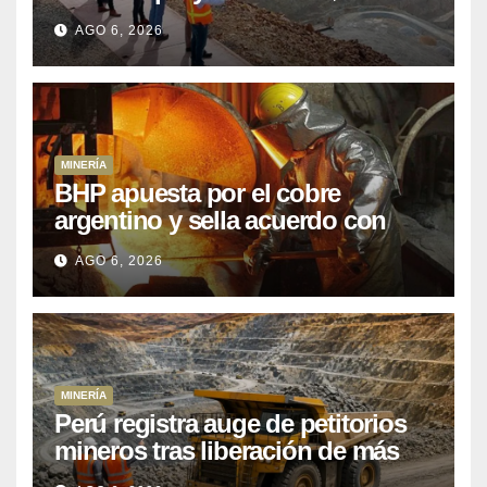
que Perú lleva 15 años
AGO 6, 2026
posponiendo
MINERÍA
BHP apuesta por el cobre
argentino y sella acuerdo con
Kobrea para siete proyecto
AGO 6, 2026
MINERÍA
Perú registra auge de petitorios
mineros tras liberación de más
de mil concesiones para explorar