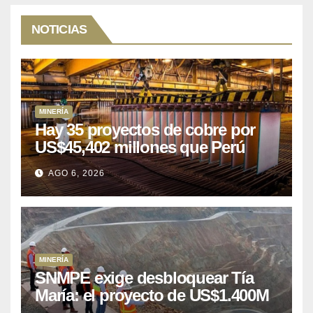
NOTICIAS
MINERÍA
Hay 35 proyectos de cobre por
US$45,402 millones que Perú
puede aprovechar
AGO 6, 2026
MINERÍA
SNMPE exige desbloquear Tía
María: el proyecto de US$1.400M
que Perú lleva 15 años