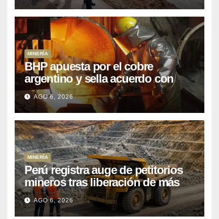
MINERÍA
BHP apuesta por el cobre
argentino y sella acuerdo con
Kobrea para siete proyecto
AGO 6, 2026
MINERÍA
Perú registra auge de petitorios
mineros tras liberación de más
de mil concesiones para explorar
AGO 6, 2026
cobre y oro