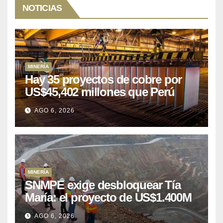
NOTICIAS
MINERÍA
Hay 35 proyectos de cobre por
US$45,402 millones que Perú
puede aprovechar
AGO 6, 2026
MINERÍA
SNMPE exige desbloquear Tía
María: el proyecto de US$1.400M
que Perú lleva 15 años
AGO 6, 2026
posponiendo