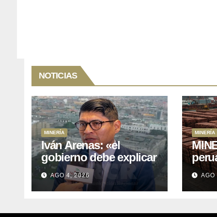
NOTICIAS
MINERÍA
MINERÍA
Iván Arenas: «el
MINE
gobierno debe explicar
peru
a Cajamarca que tiene
76.1%
AGO 4, 2026
AGO 
US$ 16 mil millones en
expo
proyectos mineros
naci
para salir de la pobreza
y abr