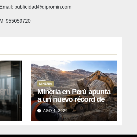
Email: publicidad@dipromin.com
M. 955059720
MINERÍA
Minería en Perú apunta
a un nuevo récord de
l
inversiones: crecen los
AGO 4, 2026
petitorios y el FMI insta
a destrabar proyectos