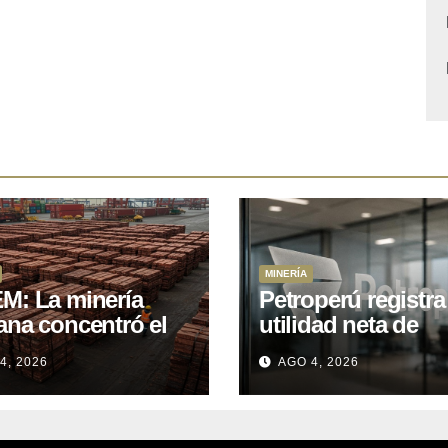
MINERÍA
M: La minería
Petroperú registra
ana concentró el
utilidad neta de
 del total de las
US$121 millones a
4, 2026
AGO 4, 2026
rtaciones
cierre del primer
onales entre enero
semestre 2026
il de 2026