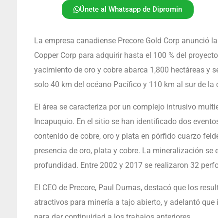
Únete al Whatsapp de Dipromin
La empresa canadiense Precore Gold Corp anunció la f
Copper Corp para adquirir hasta el 100 % del proyecto
yacimiento de oro y cobre abarca 1,800 hectáreas y se
solo 40 km del océano Pacífico y 110 km al sur de la
El área se caracteriza por un complejo intrusivo multi
Incapuquio. En el sitio se han identificado dos event
contenido de cobre, oro y plata en pórfido cuarzo feld
presencia de oro, plata y cobre. La mineralización se 
profundidad. Entre 2002 y 2017 se realizaron 32 perf
El CEO de Precore, Paul Dumas, destacó que los resul
atractivos para minería a tajo abierto, y adelantó qu
para dar continuidad a los trabajos anteriores.