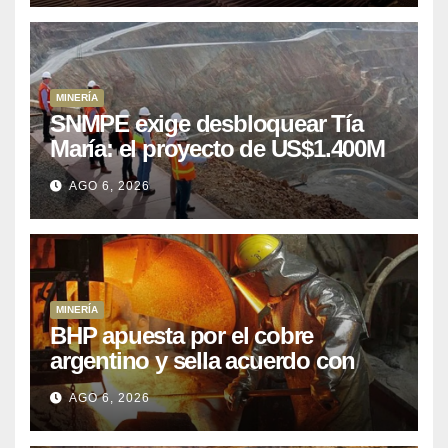
MINERÍA
SNMPE exige desbloquear Tía
María: el proyecto de US$1.400M
que Perú lleva 15 años
AGO 6, 2026
posponiendo
MINERÍA
BHP apuesta por el cobre
argentino y sella acuerdo con
Kobrea para siete proyecto
AGO 6, 2026