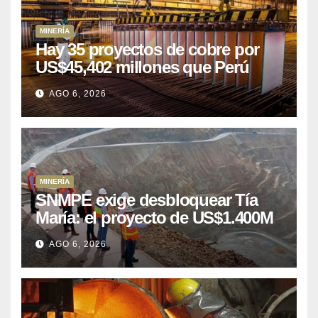
MINERÍA
Hay 35 proyectos de cobre por
US$45,402 millones que Perú
puede aprovechar
AGO 6, 2026
MINERÍA
SNMPE exige desbloquear Tía
María: el proyecto de US$1.400M
que Perú lleva 15 años
AGO 6, 2026
posponiendo