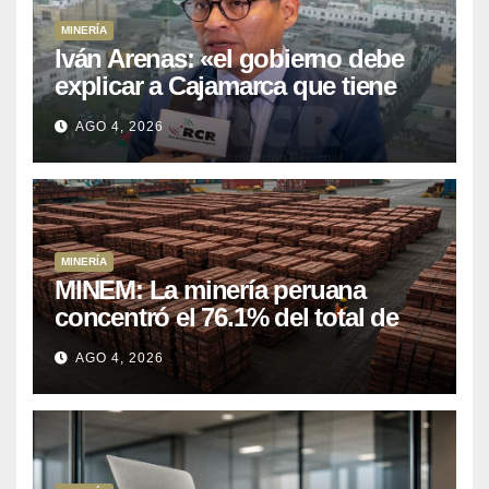
US$ 16 mil millones en proyectos
AGO 4, 2026
mineros para salir de la pobreza
MINERÍA
MINEM: La minería peruana
concentró el 76.1% del total de
las exportaciones nacionales
AGO 4, 2026
entre enero y abril de 2026
MINERÍA
Petroperú registra utilidad neta
de US$121 millones al cierre del
primer semestre 2026