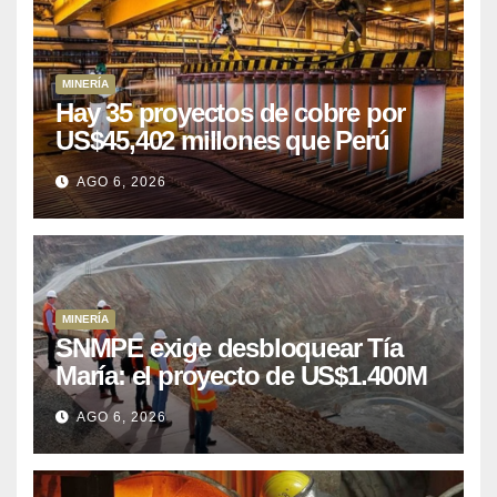
MINERÍA
Hay 35 proyectos de cobre por
US$45,402 millones que Perú
puede aprovechar
AGO 6, 2026
MINERÍA
SNMPE exige desbloquear Tía
María: el proyecto de US$1.400M
que Perú lleva 15 años
AGO 6, 2026
posponiendo