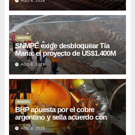
AGO 6, 2026
MINERÍA
SNMPE exige desbloquear Tía
María: el proyecto de US$1.400M
que Perú lleva 15 años
AGO 6, 2026
posponiendo
MINERÍA
BHP apuesta por el cobre
argentino y sella acuerdo con
Kobrea para siete proyecto
AGO 6, 2026