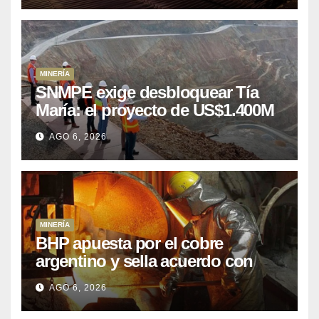
MINERÍA
SNMPE exige desbloquear Tía
María: el proyecto de US$1.400M
que Perú lleva 15 años
AGO 6, 2026
posponiendo
MINERÍA
BHP apuesta por el cobre
argentino y sella acuerdo con
Kobrea para siete proyecto
AGO 6, 2026