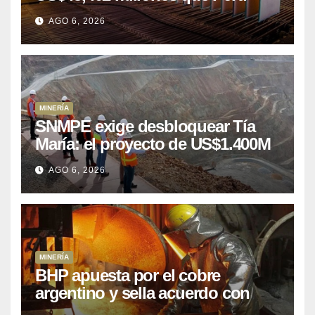
puede aprovechar
AGO 6, 2026
MINERÍA
SNMPE exige desbloquear Tía
María: el proyecto de US$1.400M
que Perú lleva 15 años
AGO 6, 2026
posponiendo
MINERÍA
BHP apuesta por el cobre
argentino y sella acuerdo con
Kobrea para siete proyecto