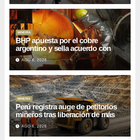
MINERÍA
BHP apuesta por el cobre
argentino y sella acuerdo con
Kobrea para siete proyecto
AGO 6, 2026
MINERÍA
Perú registra auge de petitorios
mineros tras liberación de más
de mil concesiones para explorar
AGO 6, 2026
cobre y oro