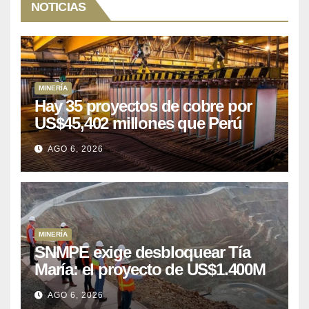
NOTICIAS
MINERÍA
Hay 35 proyectos de cobre por
US$45,402 millones que Perú
puede aprovechar
AGO 6, 2026
MINERÍA
SNMPE exige desbloquear Tía
María: el proyecto de US$1.400M
que Perú lleva 15 años
AGO 6, 2026
posponiendo