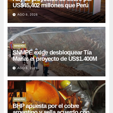
US$45,402 millones que Perú
puede aprovechar
AGO 6, 2026
MINERÍA
SNMPE exige desbloquear Tía
María: el proyecto de US$1.400M
que Perú lleva 15 años
AGO 6, 2026
posponiendo
MINERÍA
BHP apuesta por el cobre
argentino y sella acuerdo con