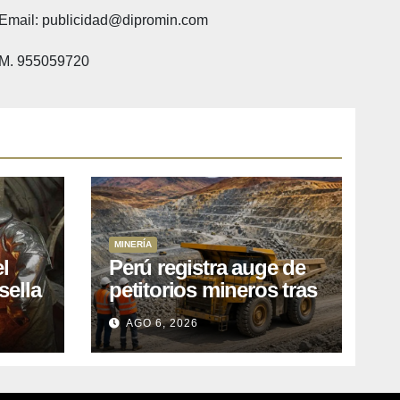
Email: publicidad@dipromin.com
M. 955059720
MINERÍA
l
Perú registra auge de
sella
petitorios mineros tras
ea
liberación de más de
AGO 6, 2026
o
mil concesiones para
explorar cobre y oro