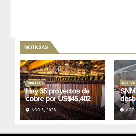
NOTICIAS
MINERÍA
MINERÍA
Hay 35 proyectos de
SNMP
cobre por US$45,402
desb
millones que Perú
el p
AGO 6, 2026
AGO 
puede aprovechar
US$1
lleva
posp