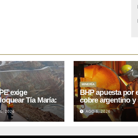
MINERÍA
E exige
BHP apuesta por e
loquear Tía María:
cobre argentino y 
royecto de
acuerdo con Kobr
6, 2026
AGO 6, 2026
.400M que Perú
para siete proyect
 15 años
oniendo