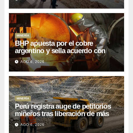
posponiendo
MINERÍA
BHP apuesta por el cobre
argentino y sella acuerdo con
Kobrea para siete proyecto
AGO 6, 2026
MINERÍA
Perú registra auge de petitorios
mineros tras liberación de más
de mil concesiones para explorar
AGO 6, 2026
cobre y oro