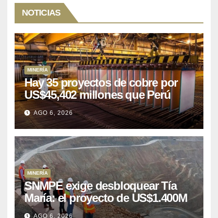
NOTICIAS
MINERÍA
Hay 35 proyectos de cobre por
US$45,402 millones que Perú
puede aprovechar
AGO 6, 2026
MINERÍA
SNMPE exige desbloquear Tía
María: el proyecto de US$1.400M
que Perú lleva 15 años
AGO 6, 2026