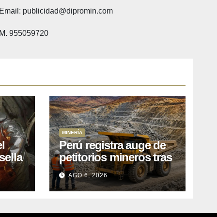
Email: publicidad@dipromin.com
M. 955059720
MINERÍA
l
Perú registra auge de
sella
petitorios mineros tras
ea
liberación de más de
AGO 6, 2026
o
mil concesiones para
explorar cobre y oro