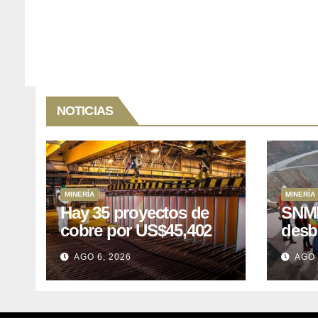
NOTICIAS
MINERÍA
MINERÍA
Hay 35 proyectos de
SNMP
cobre por US$45,402
desb
millones que Perú
el p
AGO 6, 2026
AGO 
puede aprovechar
US$1
lleva
posp