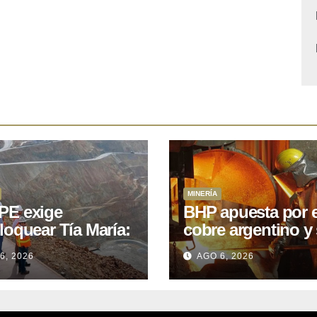
MINERÍA
E exige
BHP apuesta por e
loquear Tía María:
cobre argentino y 
royecto de
acuerdo con Kobr
6, 2026
AGO 6, 2026
.400M que Perú
para siete proyect
 15 años
oniendo