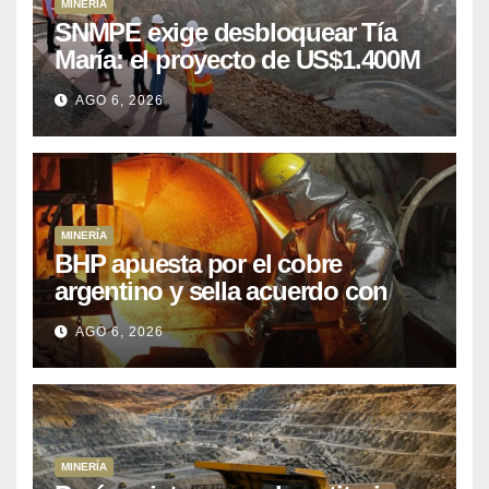
MINERÍA
SNMPE exige desbloquear Tía
María: el proyecto de US$1.400M
que Perú lleva 15 años
AGO 6, 2026
posponiendo
MINERÍA
BHP apuesta por el cobre
argentino y sella acuerdo con
Kobrea para siete proyecto
AGO 6, 2026
MINERÍA