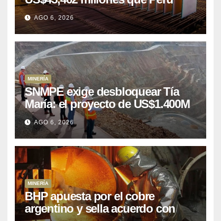
puede aprovechar
AGO 6, 2026
MINERÍA
SNMPE exige desbloquear Tía
María: el proyecto de US$1.400M
que Perú lleva 15 años
AGO 6, 2026
posponiendo
MINERÍA
BHP apuesta por el cobre
argentino y sella acuerdo con
Kobrea para siete proyecto