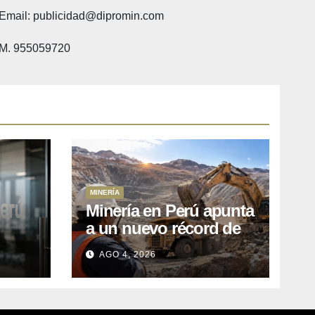
Email: publicidad@dipromin.com
M. 955059720
MINERÍA
Minería en Perú apunta
a un nuevo récord de
l
inversiones: crecen los
AGO 4, 2026
petitorios y el FMI insta
a destrabar proyectos