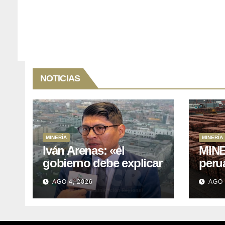
NOTICIAS
MINERÍA
MINERÍA
Iván Arenas: «el
MINE
gobierno debe explicar
peru
a Cajamarca que tiene
76.1%
AGO 4, 2026
AGO 
US$ 16 mil millones en
expo
proyectos mineros
naci
para salir de la pobreza
y abr