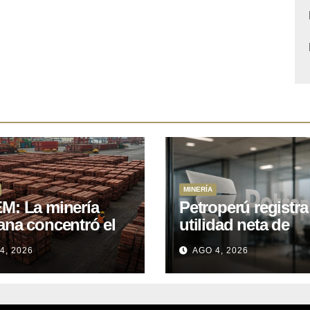
MINERÍA
M: La minería
Petroperú registra
ana concentró el
utilidad neta de
 del total de las
US$121 millones a
4, 2026
AGO 4, 2026
rtaciones
cierre del primer
onales entre enero
semestre 2026
il de 2026