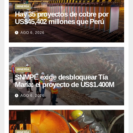
MINERÍA
Hay 35 proyectos de cobre por
US$45,402 millones que Perú
puede aprovechar
AGO 6, 2026
MINERÍA
SNMPE exige desbloquear Tía
María: el proyecto de US$1.400M
que Perú lleva 15 años
AGO 6, 2026
posponiendo
MINERÍA