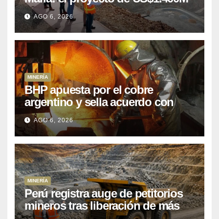
que Perú lleva 15 años
AGO 6, 2026
posponiendo
MINERÍA
BHP apuesta por el cobre
argentino y sella acuerdo con
Kobrea para siete proyecto
AGO 6, 2026
MINERÍA
Perú registra auge de petitorios
mineros tras liberación de más
de mil concesiones para explorar