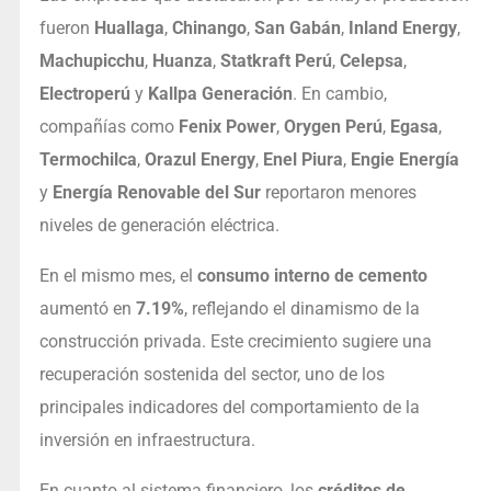
fueron
Huallaga
,
Chinango
,
San Gabán
,
Inland Energy
,
Machupicchu
,
Huanza
,
Statkraft Perú
,
Celepsa
,
Electroperú
y
Kallpa Generación
. En cambio,
compañías como
Fenix Power
,
Orygen Perú
,
Egasa
,
Termochilca
,
Orazul Energy
,
Enel Piura
,
Engie Energía
y
Energía Renovable del Sur
reportaron menores
niveles de generación eléctrica.
En el mismo mes, el
consumo interno de cemento
aumentó en
7.19%
, reflejando el dinamismo de la
construcción privada. Este crecimiento sugiere una
recuperación sostenida del sector, uno de los
principales indicadores del comportamiento de la
inversión en infraestructura.
En cuanto al sistema financiero, los
créditos de