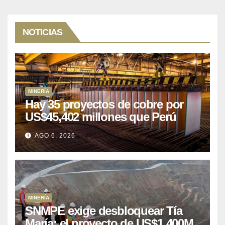
NOTICIAS
MINERÍA
Hay 35 proyectos de cobre por
US$45,402 millones que Perú
puede aprovechar
AGO 6, 2026
MINERÍA
SNMPE exige desbloquear Tía
María: el proyecto de US$1.400M