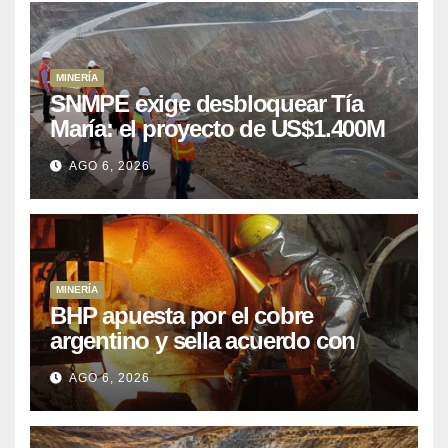
MINERÍA
SNMPE exige desbloquear Tía
María: el proyecto de US$1.400M
que Perú lleva 15 años
AGO 6, 2026
posponiendo
MINERÍA
BHP apuesta por el cobre
argentino y sella acuerdo con
Kobrea para siete proyecto
AGO 6, 2026