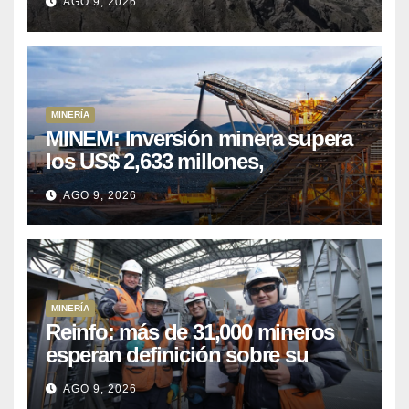
AGO 9, 2026
MINERÍA
MINEM: Inversión minera supera
los US$ 2,633 millones,
consolidando el dinamismo del
AGO 9, 2026
sector
MINERÍA
Reinfo: más de 31,000 mineros
esperan definición sobre su
proceso de formalización
AGO 9, 2026