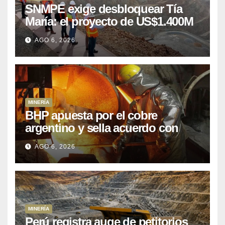
SNMPE exige desbloquear Tía
María: el proyecto de US$1.400M
que Perú lleva 15 años
AGO 6, 2026
posponiendo
MINERÍA
BHP apuesta por el cobre
argentino y sella acuerdo con
Kobrea para siete proyecto
AGO 6, 2026
MINERÍA
Perú registra auge de petitorios