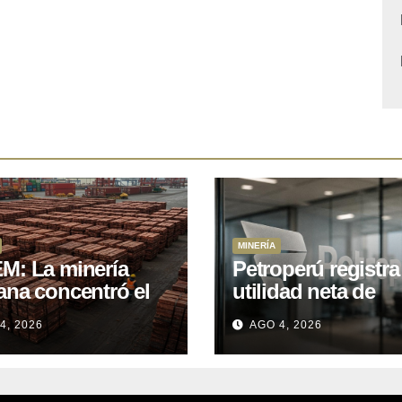
MINERÍA
M: La minería
Petroperú registra
ana concentró el
utilidad neta de
 del total de las
US$121 millones a
4, 2026
AGO 4, 2026
rtaciones
cierre del primer
onales entre enero
semestre 2026
il de 2026