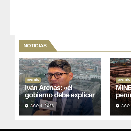
NOTICIAS
MINERÍA
MINERÍA
Iván Arenas: «el
MINE
gobierno debe explicar
peru
a Cajamarca que tiene
76.1%
AGO 4, 2026
AGO 
US$ 16 mil millones en
expo
proyectos mineros
naci
para salir de la pobreza
y abr