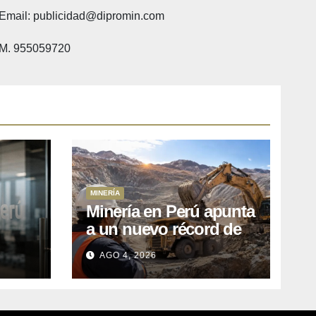
Email: publicidad@dipromin.com
M. 955059720
MINERÍA
Minería en Perú apunta
a un nuevo récord de
l
inversiones: crecen los
AGO 4, 2026
petitorios y el FMI insta
a destrabar proyectos