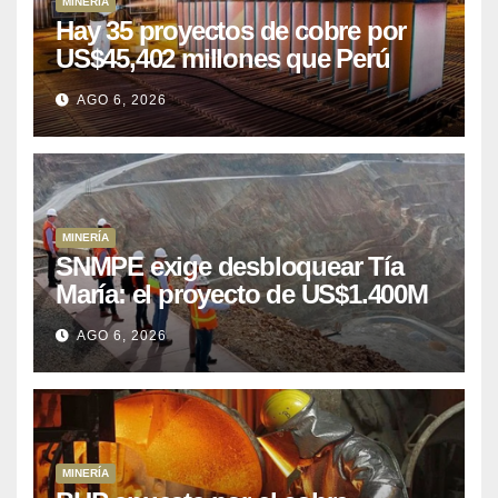
MINERÍA
Hay 35 proyectos de cobre por
US$45,402 millones que Perú
puede aprovechar
AGO 6, 2026
MINERÍA
SNMPE exige desbloquear Tía
María: el proyecto de US$1.400M
que Perú lleva 15 años
AGO 6, 2026
posponiendo
MINERÍA