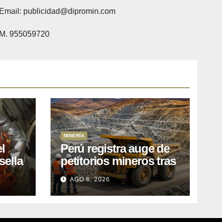
Email: publicidad@dipromin.com
M. 955059720
MINERÍA
l
Perú registra auge de
sella
petitorios mineros tras
ea
liberación de más de
AGO 6, 2026
o
mil concesiones para
explorar cobre y oro