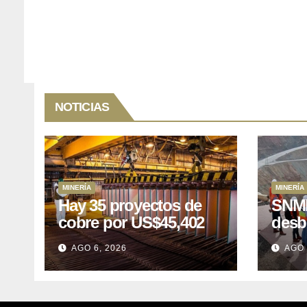
NOTICIAS
MINERÍA
MINERÍA
Hay 35 proyectos de
SNMP
cobre por US$45,402
desb
millones que Perú
el p
AGO 6, 2026
AGO 
puede aprovechar
US$1
lleva
posp