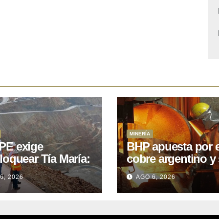
MINERÍA
E exige
BHP apuesta por e
loquear Tía María:
cobre argentino y 
royecto de
acuerdo con Kobr
6, 2026
AGO 6, 2026
.400M que Perú
para siete proyect
 15 años
oniendo