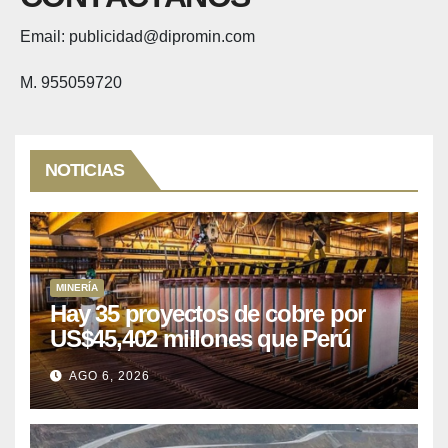
Email: publicidad@dipromin.com
M. 955059720
NOTICIAS
MINERÍA
Hay 35 proyectos de cobre por
US$45,402 millones que Perú
puede aprovechar
AGO 6, 2026