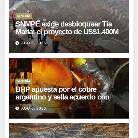
MINERÍA
SNMPE exige desbloquear Tía
María: el proyecto de US$1.400M
que Perú lleva 15 años
AGO 6, 2026
posponiendo
MINERÍA
BHP apuesta por el cobre
argentino y sella acuerdo con
Kobrea para siete proyecto
AGO 6, 2026