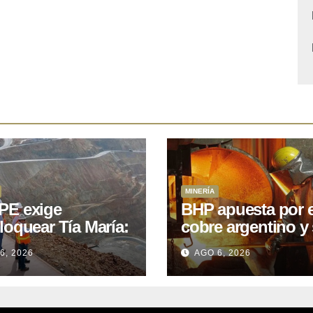
MINERÍA
E exige
BHP apuesta por e
loquear Tía María:
cobre argentino y 
royecto de
acuerdo con Kobr
6, 2026
AGO 6, 2026
.400M que Perú
para siete proyect
 15 años
oniendo