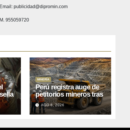
Email: publicidad@dipromin.com
M. 955059720
MINERÍA
l
Perú registra auge de
sella
petitorios mineros tras
ea
liberación de más de
AGO 6, 2026
o
mil concesiones para
explorar cobre y oro