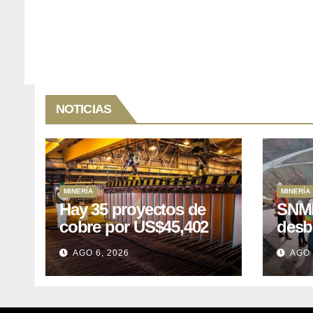
NOTICIAS
MINERÍA
MINERÍA
Hay 35 proyectos de
SNMP
cobre por US$45,402
desb
millones que Perú
el p
AGO 6, 2026
AGO 
puede aprovechar
US$1
lleva
posp