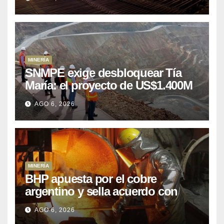
MINERÍA
SNMPE exige desbloquear Tía
María: el proyecto de US$1.400M
que Perú lleva 15 años
AGO 6, 2026
posponiendo
MINERÍA
BHP apuesta por el cobre
argentino y sella acuerdo con
Kobrea para siete proyecto
AGO 6, 2026