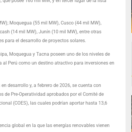
 que posee 160 mil MW; y en tercer lugar de la lista
 MW); Moquegua (55 mil MW), Cusco (44 mil MW),
sh (14 mil MW), Junín (10 mil MW), entre otras
 para el desarrollo de proyectos solares.
quipa, Moquegua y Tacna poseen uno de los niveles de
na al Perú como un destino atractivo para inversiones en
en desarrollo y, a febrero de 2026, se cuenta con
ios de Pre-Operatividad aprobados por el Comité de
onal (COES), las cuales podrían aportar hasta 13,6
encia global en la que las energías renovables vienen