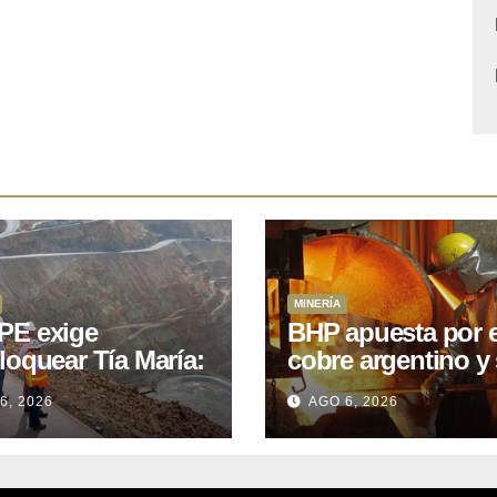
MINERÍA
E exige
BHP apuesta por e
loquear Tía María:
cobre argentino y 
royecto de
acuerdo con Kobr
6, 2026
AGO 6, 2026
.400M que Perú
para siete proyect
 15 años
oniendo