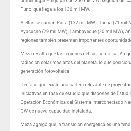
primer lugar Arequipa con 230 mil MW; seguida de Ica,
Puno, que llega a los 136 mil MW.
A ellas se suman Piura (132 mil MW); Tacna (71 mil
Ayacucho (29 mil MW); Lambayeque (20 mil MW), Ánca
regiones también presentan importantes oportunidades
Meza resaltó que las regiones del sur, como Ica, Are
radiación solar más altos del planeta, lo que posicio
generación fotovoltaica.
Destacó que existe una cartera relevante de proyectos 
iniciativas en fase de estudio que disponen de Estud
Operación Económica del Sistema Interconectado Naci
GW de nueva capacidad instalada.
Meza agregó que la transición energética es una tend