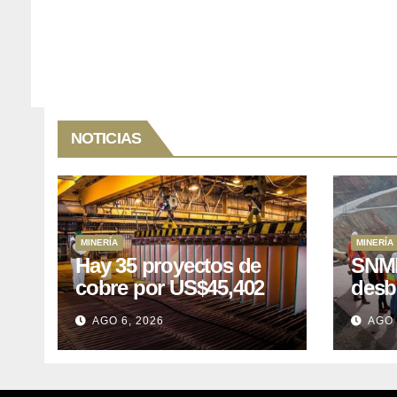
NOTICIAS
MINERÍA
MINERÍA
Hay 35 proyectos de
SNMP
cobre por US$45,402
desb
millones que Perú
el p
AGO 6, 2026
AGO 
puede aprovechar
US$1
lleva
posp