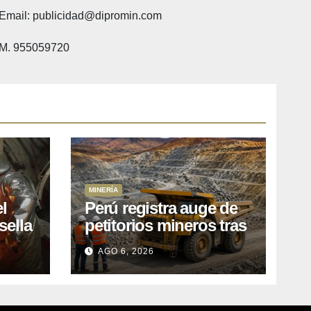
Email: publicidad@dipromin.com
M. 955059720
MINERÍA
l
Perú registra auge de
sella
petitorios mineros tras
ea
liberación de más de
AGO 6, 2026
o
mil concesiones para
explorar cobre y oro