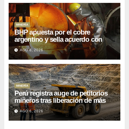
MINERÍA
BHP apuesta por el cobre
argentino y sella acuerdo con
Kobrea para siete proyecto
AGO 6, 2026
MINERÍA
Perú registra auge de petitorios
mineros tras liberación de más
de mil concesiones para explorar
AGO 6, 2026
cobre y oro