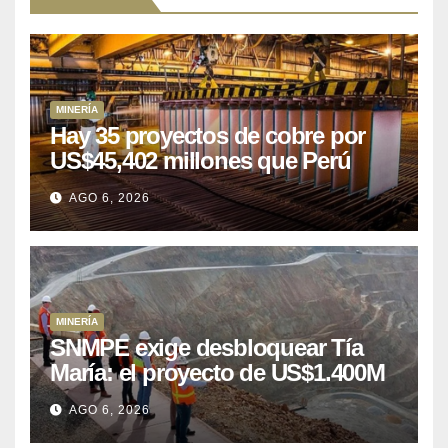
MINERÍA
Hay 35 proyectos de cobre por
US$45,402 millones que Perú
puede aprovechar
AGO 6, 2026
MINERÍA
SNMPE exige desbloquear Tía
María: el proyecto de US$1.400M
que Perú lleva 15 años
AGO 6, 2026
posponiendo