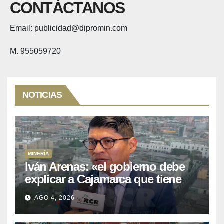
CONTÁCTANOS
Email: publicidad@dipromin.com
M. 955059720
NOTICIAS
MINERÍA
Iván Arenas: «el gobierno debe
explicar a Cajamarca que tiene
US$ 16 mil millones en proyectos
AGO 4, 2026
mineros para salir de la pobreza