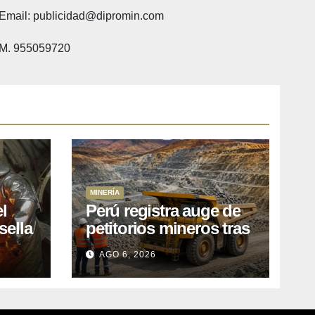
Email: publicidad@dipromin.com
M. 955059720
MINERÍA
l
Perú registra auge de
sella
petitorios mineros tras
ea
liberación de más de
AGO 6, 2026
o
mil concesiones para
explorar cobre y oro