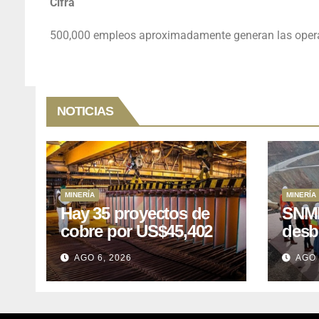
Cifra
500,000 empleos aproximadamente generan las operac
NOTICIAS
MINERÍA
MINERÍA
Hay 35 proyectos de
SNMP
cobre por US$45,402
desb
millones que Perú
el p
AGO 6, 2026
AGO 
puede aprovechar
US$1
lleva
posp