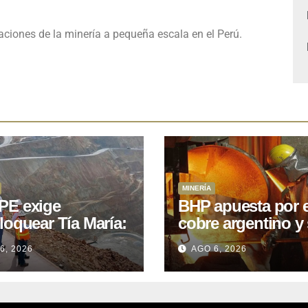
iones de la minería a pequeña escala en el Perú.
MINERÍA
E exige
BHP apuesta por e
loquear Tía María:
cobre argentino y 
royecto de
acuerdo con Kobr
6, 2026
AGO 6, 2026
.400M que Perú
para siete proyect
 15 años
oniendo