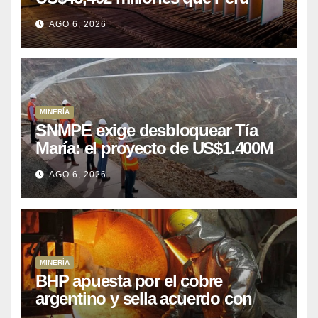
puede aprovechar
AGO 6, 2026
MINERÍA
SNMPE exige desbloquear Tía
María: el proyecto de US$1.400M
que Perú lleva 15 años
AGO 6, 2026
posponiendo
MINERÍA
BHP apuesta por el cobre
argentino y sella acuerdo con
Kobrea para siete proyecto