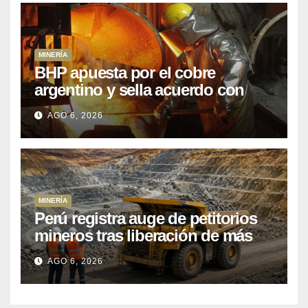
MINERÍA
BHP apuesta por el cobre
argentino y sella acuerdo con
Kobrea para siete proyecto
AGO 6, 2026
MINERÍA
Perú registra auge de petitorios
mineros tras liberación de más
de mil concesiones para explorar
AGO 6, 2026
cobre y oro