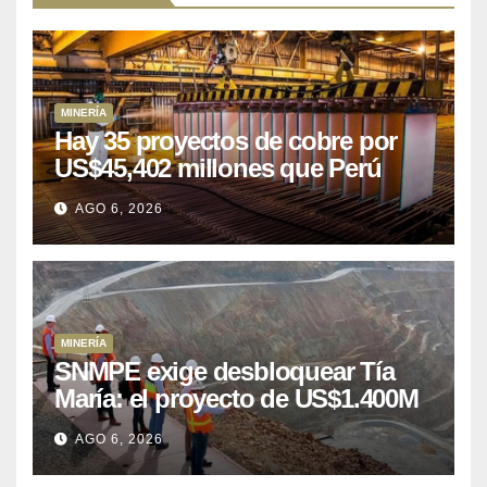
MINERÍA
Hay 35 proyectos de cobre por
US$45,402 millones que Perú
puede aprovechar
AGO 6, 2026
MINERÍA
SNMPE exige desbloquear Tía
María: el proyecto de US$1.400M
que Perú lleva 15 años
AGO 6, 2026
posponiendo