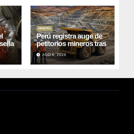
MINERÍA
l
Perú registra auge de
sella
petitorios mineros tras
ea
liberación de más de
AGO 6, 2026
o
mil concesiones para
explorar cobre y oro