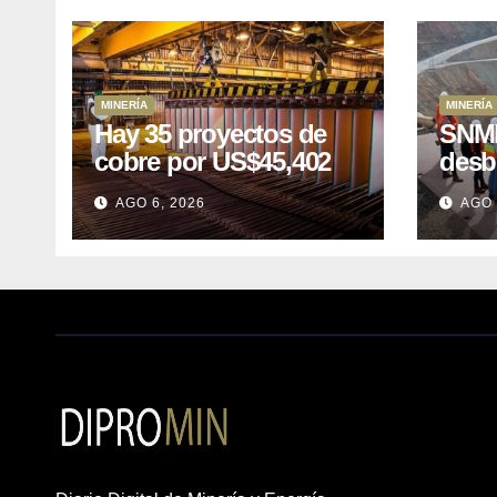
MINERÍA
MINERÍA
Hay 35 proyectos de
SNMP
cobre por US$45,402
desb
millones que Perú
el p
AGO 6, 2026
AGO 
puede aprovechar
US$1
lleva
posp