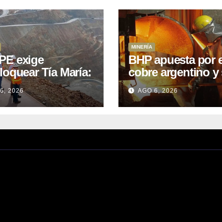
MINERÍA
E exige
BHP apuesta por e
loquear Tía María:
cobre argentino y 
royecto de
acuerdo con Kobr
6, 2026
AGO 6, 2026
.400M que Perú
para siete proyect
 15 años
oniendo