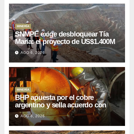
MINERÍA
SNMPE exige desbloquear Tía
María: el proyecto de US$1.400M
que Perú lleva 15 años
AGO 6, 2026
posponiendo
MINERÍA
BHP apuesta por el cobre
argentino y sella acuerdo con
Kobrea para siete proyecto
AGO 6, 2026