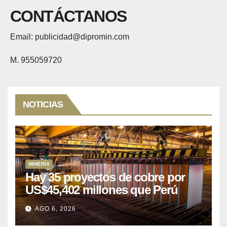
CONTÁCTANOS
Email: publicidad@dipromin.com
M. 955059720
NOTICIAS
MINERÍA
Hay 35 proyectos de cobre por
US$45,402 millones que Perú
puede aprovechar
AGO 6, 2026