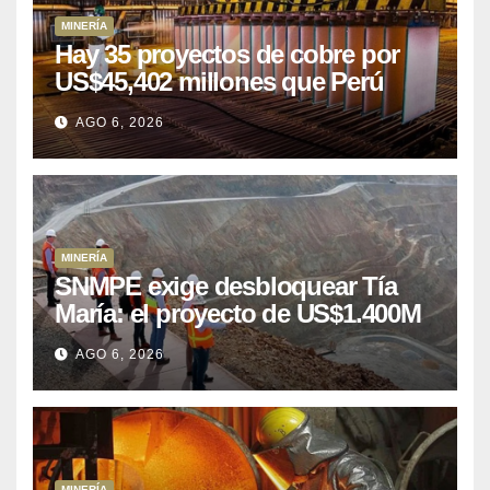
MINERÍA
Hay 35 proyectos de cobre por
US$45,402 millones que Perú
puede aprovechar
AGO 6, 2026
MINERÍA
SNMPE exige desbloquear Tía
María: el proyecto de US$1.400M
que Perú lleva 15 años
AGO 6, 2026
posponiendo
MINERÍA