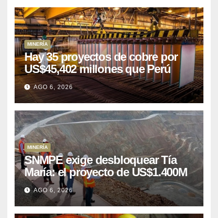
MINERÍA
Hay 35 proyectos de cobre por
US$45,402 millones que Perú
puede aprovechar
AGO 6, 2026
MINERÍA
SNMPE exige desbloquear Tía
María: el proyecto de US$1.400M
que Perú lleva 15 años
AGO 6, 2026
posponiendo