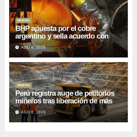
MINERÍA
BHP apuesta por el cobre
argentino y sella acuerdo con
Kobrea para siete proyecto
AGO 6, 2026
MINERÍA
Perú registra auge de petitorios
mineros tras liberación de más
de mil concesiones para explorar
AGO 6, 2026
cobre y oro