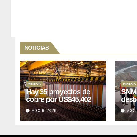
NOTICIAS
MINERÍA
MINERÍA
Hay 35 proyectos de
SNMP
cobre por US$45,402
desb
millones que Perú
el p
AGO 6, 2026
AGO 
puede aprovechar
US$1
lleva
posp