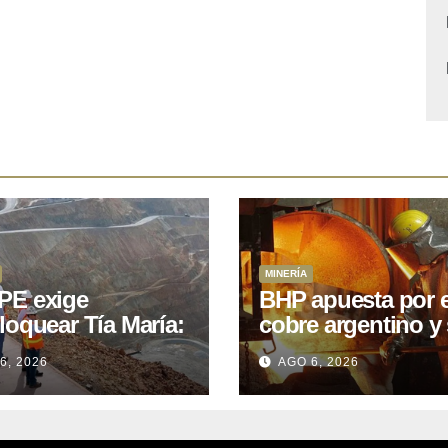
MINERÍA
E exige
BHP apuesta por e
loquear Tía María:
cobre argentino y 
royecto de
acuerdo con Kobr
6, 2026
AGO 6, 2026
.400M que Perú
para siete proyect
 15 años
oniendo