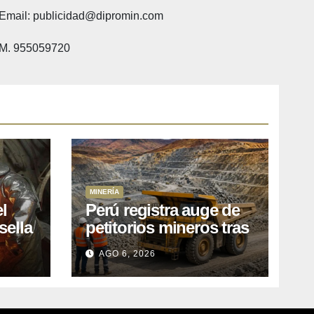
Email: publicidad@dipromin.com
M. 955059720
MINERÍA
l
Perú registra auge de
sella
petitorios mineros tras
ea
liberación de más de
AGO 6, 2026
o
mil concesiones para
explorar cobre y oro