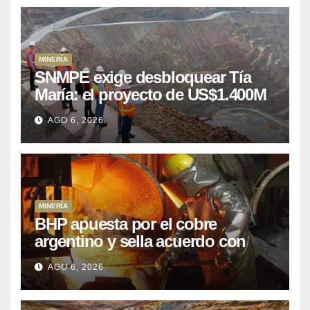
MINERÍA
SNMPE exige desbloquear Tía
María: el proyecto de US$1.400M
que Perú lleva 15 años
AGO 6, 2026
posponiendo
MINERÍA
BHP apuesta por el cobre
argentino y sella acuerdo con
Kobrea para siete proyecto
AGO 6, 2026