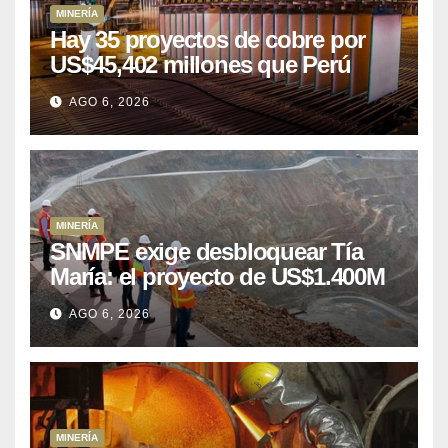
MINERÍA
Hay 35 proyectos de cobre por
US$45,402 millones que Perú
puede aprovechar
AGO 6, 2026
MINERÍA
SNMPE exige desbloquear Tía
María: el proyecto de US$1.400M
que Perú lleva 15 años
AGO 6, 2026
posponiendo
MINERÍA